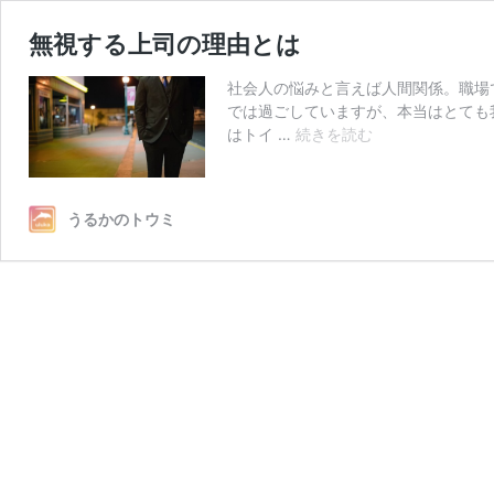
無視する上司の理由とは
社会人の悩みと言えば人間関係。職場
では過ごしていますが、本当はとても
無
はトイ …
続きを読む
視
す
る
うるかのトウミ
上
司
の
理
由
と
は