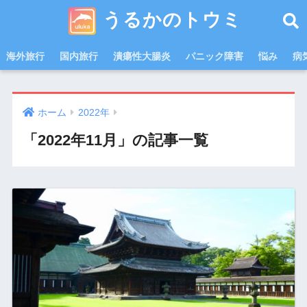
うるかのトウミ
海外旅行
国内旅行
潰瘍性大腸炎
パニック障害
悩み
病
ホーム
2022年
「2022年11月」の記事一覧