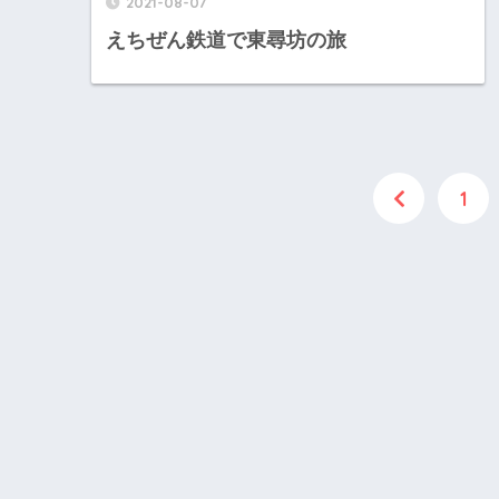
2021-08-07
えちぜん鉄道で東尋坊の旅
1