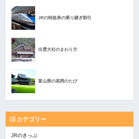
JRの特急券の乗り継ぎ割引
出雲大社のまわり方
富山県の高岡のたび
カテゴリー
JRのきっぷ