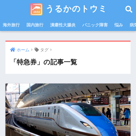
うるかのトウミ
海外旅行
国内旅行
潰瘍性大腸炎
パニック障害
悩み
病
ホーム
タグ
「特急券」の記事一覧