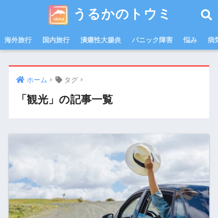
うるかのトウミ
海外旅行
国内旅行
潰瘍性大腸炎
パニック障害
悩み
病
ホーム
タグ
「観光」の記事一覧