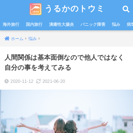
うるかのトウミ
海外旅行
国内旅行
潰瘍性大腸炎
パニック障害
悩み
病
ホーム
悩み
人間関係は基本面倒なので他人ではなく
自分の事を考えてみる
2020-11-12
2021-06-20